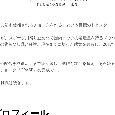
マーに最も信頼されるチョークを作る」と
いう目標のもとスター
1が、スポーツ用滑り止め材で国内トップ
の製造量を誇るノウ
の豊富な知識と経験、現在まで
に培った感覚を共有し、2017
や配合を納得いくまで繰り返し、試作も数
百を超え、あらゆる
チョーク『GRASP』の完成です。
の挑戦は続きます。
プロフィール